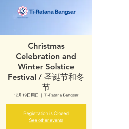
Christmas
Celebration and
Winter Solstice
Festival / 圣诞节和冬
节
12月19日周日
  |  
Ti-Ratana Bangsar
Registration is Closed
See other events