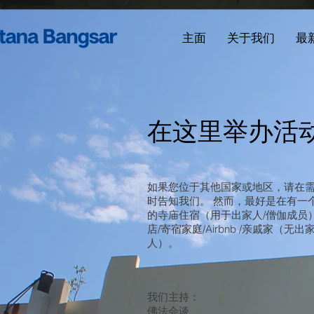
主面
关于我们
最
在这里举办活
如果您位于其他国家或地区，请在
时告知我们。 然而，最好是在有一
的寺庙住宿（用于出家人/僧伽成员
店/寄宿家庭/Airbnb /亲戚家（无出
人）。
我们主持：
佛法会谈