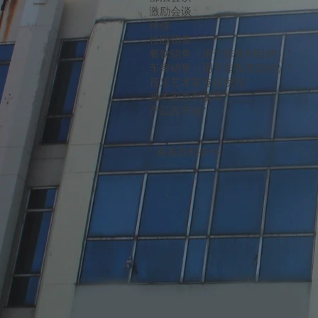
激励会谈
禅修
社区销售
餐饮销售（用于非营利目的）*
车库销售（用于非投资目的）*
音乐艺术家专辑发布*
画术家系列发布*
产品发布会*
* 有条款和条件