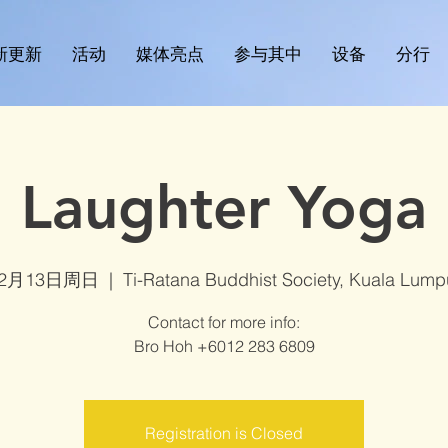
新更新
活动
媒体亮点
参与其中
设备
分行
Laughter Yoga
12月13日周日
  |  
Ti-Ratana Buddhist Society, Kuala Lump
Contact for more info:
Bro Hoh +6012 283 6809
Registration is Closed