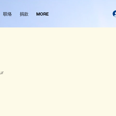
联络
捐款
MORE
ur