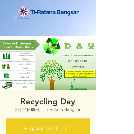
Recycling Day
3月14日周日
  |  
Ti-Ratana Bangsar
Registration is Closed