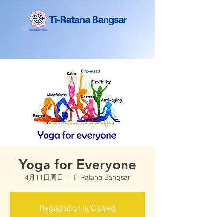
Yoga for Everyone
4月11日周日
  |  
Ti-Ratana Bangsar
Registration is Closed