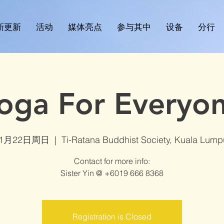
新更新
活动
媒体亮点
参与其中
设备
分行
oga For Everyo
11月22日周日
  |  
Ti-Ratana Buddhist Society, Kuala Lump
Contact for more info:
Sister Yin @ +6019 666 8368
Registration is Closed